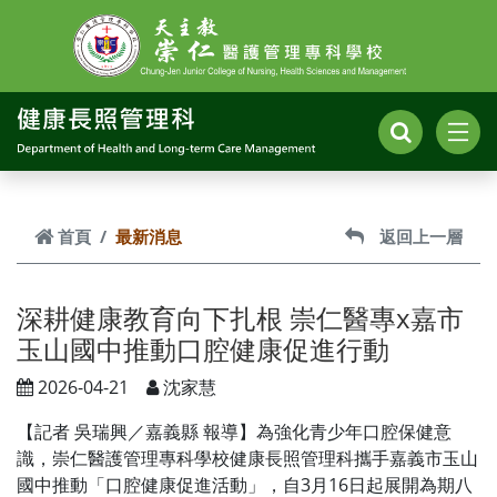
跳到主要內容
首頁
最新消息
返回上一層
深耕健康教育向下扎根 崇仁醫專x嘉市
玉山國中推動口腔健康促進行動
2026-04-21
沈家慧
【記者 吳瑞興／嘉義縣 報導】為強化青少年口腔保健意
識，崇仁醫護管理專科學校健康長照管理科攜手嘉義市玉山
國中推動「口腔健康促進活動」，自3月16日起展開為期八