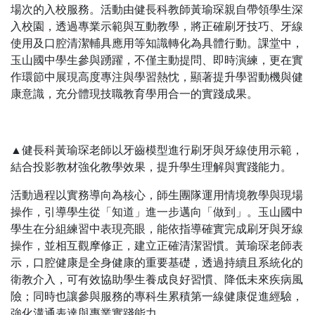
場次的入校服務。活動由健長科教師黃瑜琛親自帶領學生深
入校園，透過專業示範與互動教學，將正確刷牙技巧、牙線
使用及口腔清潔輔具應用等知識轉化為具體行動。課堂中，
玉山國中學生參與踴躍，不僅主動提問、即時演練，更在實
作環節中展現高度專注與學習熱忱，顯著提升學習動機與健
康意識，充分體現技職教育學用合一的實踐成果。
▲健長科黃瑜琛老師以牙齒模型進行刷牙與牙線使用示範，
結合投影教材強化教學效果，提升學生理解與實踐能力。
活動過程以實務導向為核心，師生團隊運用情境教學與現場
操作，引導學生從「知道」進一步邁向「做到」。玉山國中
學生在分組練習中表現亮眼，能依指導確實完成刷牙與牙線
操作，並相互觀摩修正，建立正確清潔習慣。黃瑜琛老師表
示，口腔健康是全身健康的重要基礎，透過持續且系統化的
衛教介入，可有效協助學生養成良好習慣、降低未來疾病風
險；同時也讓參與服務的專科生累積第一線健康促進經驗，
強化溝通表達與專業實踐能力。