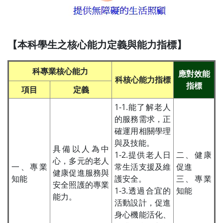
【本科學生之核心能力定義與能力指標】
科專業核心能力
應對效能
科核心能力指標
指標
項目
定義
1-1.能了解老人
的服務需求，正
確運用相關學理
與及技能。
具備以人為中
1-2.提供老人日
二、健康
心，多元的老人
一、專業
常生活支援及維
促進
健康促進服務與
知能
護安全。
三、專業
安全照護的專業
1-3.透過合宜的
知能
能力。
活動設計，促進
身心機能活化、