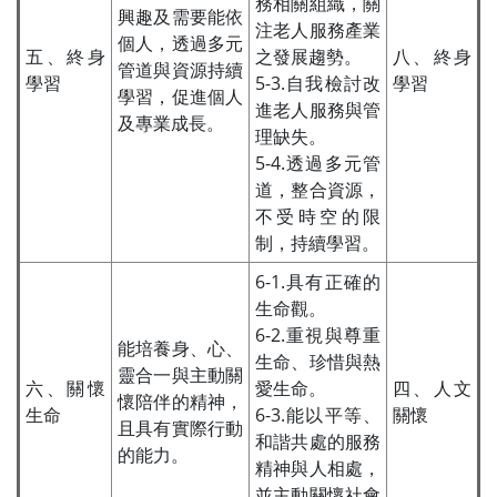
務相關組織，關
興趣及需要能依
注老人服務產業
個人，透過多元
五、終身
之發展趨勢。
八、終身
管道與資源持續
學習
5-3.自我檢討改
學習
學習，促進個人
進老人服務與管
及專業成長。
理缺失。
5-4.透過多元管
道，整合資源，
不受時空的限
制，持續學習。
6-1.具有正確的
生命觀。
6-2.重視與尊重
能培養身、心、
生命、珍惜與熱
靈合一與主動關
六、關懷
愛生命。
四、人文
懷陪伴的精神，
生命
6-3.能以平等、
關懷
且具有實際行動
和諧共處的服務
的能力。
精神與人相處，
並主動關懷社會