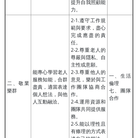
提升自我照顧能
力。
2-1.遵守工作規
範與要求，盡心
完成應盡的責
任。
2-2.尊重老人的
尊嚴與隱私、自
主性或意願。
能專心學習老人
2-3.尊重他人的
一、生活
服務知能，合群
意見，樂於與工
二、敬業
倫理
盡責，適當表達
作團隊協商合
樂群
七、團隊
個人想法，與他
作。
合作
人互動融洽。
2-4.運用資源和
團隊共同提供服
務。
2-5.能以理性且
有條理的方式表